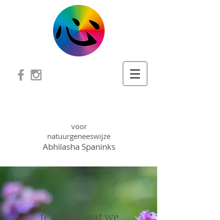
PADA PRAKTIJK
voor
natuurgeneeswijze
Abhilasha Spaninks
te weten wat we