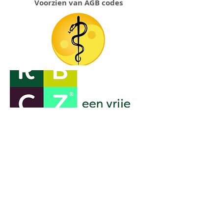
Voorzien van AGB codes
Academie Qing Bai
Basiskennis Chinese Geneeswijze
HBO Medische Basiskennis
Beroepsopleiding Acupunctuur
Oor acupunctuur