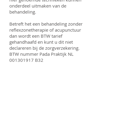
onderdeel uitmaken van de
behandeling.
Betreft het een behandeling zonder
reflexzonetherapie of acupunctuur
dan wordt een BTW tarief
gehandhaafd en kunt u dit niet
declareren bij de zorgverzekering.
BTW nummer Pada Praktijk NL
001301917
B32
Per 1 januari 2016 is de Wet kwaliteit,
klachten en geschillen, Wkkgz, ingevoerd.
Mijn praktijk is hierbij aangesloten. Ik werk
zo zorgvuldig en goed mogelijk
met alle kennis die ik ter beschikking heb.
Indien u
echter een klacht heeft over de behandeling,
waarover
we niet tot overeenstemming kunnen
komen, kunt u
bij de geschilleninstantie Zorggeschil terecht.
Quasir is een instantie die onafhankelijk