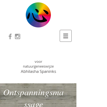
PADA PRAKTIJK
voor
natuurgeneeswijze
Abhilasha Spaninks
Ontspanningsma
ssage