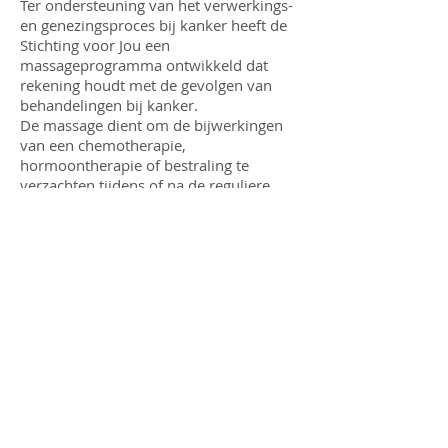
Ter ondersteuning van het verwerkings-
en genezingsproces bij kanker heeft de
Stichting voor Jou een
massageprogramma ontwikkeld dat
rekening houdt met de gevolgen van
behandelingen bij kanker.
De massage dient om de bijwerkingen
van een chemotherapie,
hormoontherapie of bestraling te
verzachten tijdens of na de reguliere
behandeling.
Indien u als familielid of partner zelf wilt
leren masseren om uw naaste te
ondersteunen kunt u contact met mij
opnemen. Met een workshop en
eenvoudige handleiding kunt u dit
makkelijk zelf leren. Zo hebt u wat in
handen op momenten dat uw partner of
naaste gezinslid dat nodig heeft.